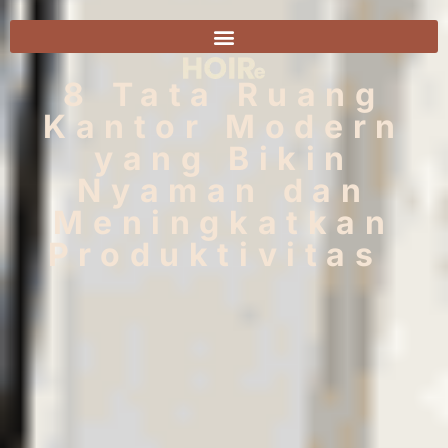
8 Tata Ruang
Kantor Modern
yang Bikin
Nyaman dan
Meningkatkan
Produktivitas