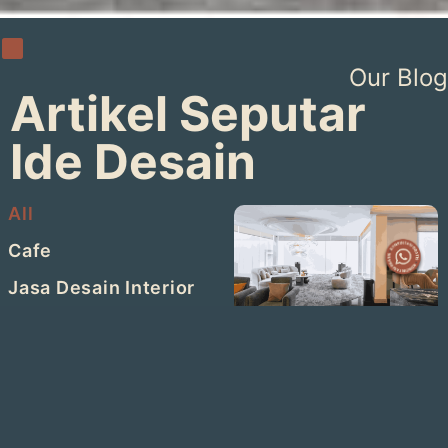
Our Blog
Artikel Seputar
Ide Desain
All
Cafe
Jasa Desain Interior
Kantor
7 Inspirasi Desain
Olahraga
Lounge Estetik
Restoran
yang Bikin Bisnis
Kian Berkelas
Retail & Klinik